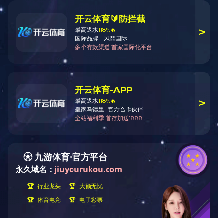
联系方式
联系电话：
0512-80610006
联系地址：江苏省苏州市张家港市海坝路211号
Copyright © 2022 米兰(中国)体育·官方网站股份有限公司
网站建设：中企动力
苏州 |
leyu.乐鱼（集团）智能科技股份有限公司网站
|
星空体育在线网站
|
雷火
体育官网（官方）网站/网页版登录入口/手机版
|
星空体育·（中国）官方
网站
|
乐竞中国
|
facebook在线
|
米兰（中国）milan·官方网站
|
九游网页
版·官方端网站
|
华体会在线平台
|