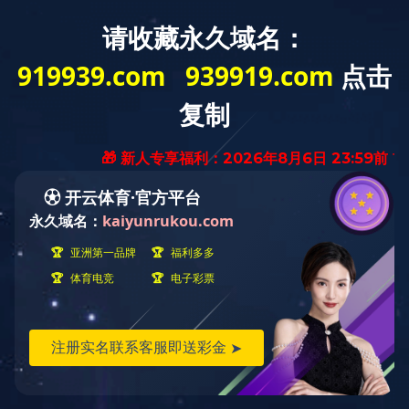
面料
纱线
进出口
首页
张家港市振新印染有限公司
张家港市振新印染有限公司成立于1992年5月，厂区
总面积5万平方米，为集团配套服务散毛染色、毛条染色、
绞筒染色，各类染色合计年产量1.5 万吨。公司通过GRS/R
CS/OCS/RWS/RAS/RMS认证，可提供相关可持续产品并
出具证书。此外，公司还通过了ZDHC GATEWAY INCHECK
&WASTE WATER、HIGG Index data、OK 100认证。